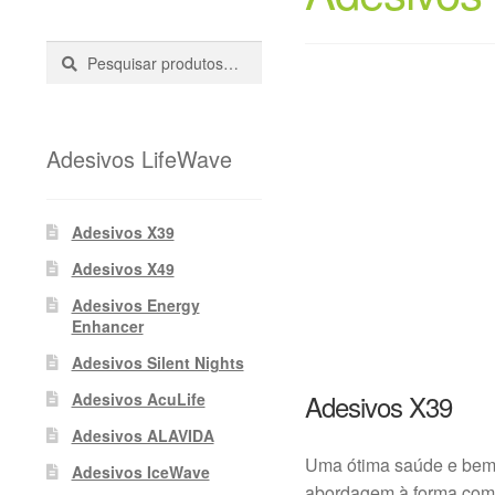
Pesquisar
Pesquisa
::
Adesivos LifeWave
Adesivos X39
Adesivos X49
Adesivos Energy
Enhancer
Adesivos Silent Nights
Adesivos X39
Adesivos AcuLife
Adesivos ALAVIDA
Uma ótima saúde e bem-
Adesivos IceWave
abordagem à forma como 