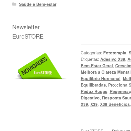
Saúde e Bem-estar
Newsletter
EuroSTORE
Categorias:
Fototerapia
,
S
Etiquetas:
Adesivo X39
,
A
Bem-Estar Geral
,
Crescim
Melhora a Clareza Mental
Equilíbrio Hormonal
,
Mel
Equilibradas
,
Pro:ciona 
Reduz Rugas
,
Regeneraç
Digestivo
,
Resposta Saud
X39
,
X39
,
X39 Benefícios
EuroSTORE
:
—
Deixe um