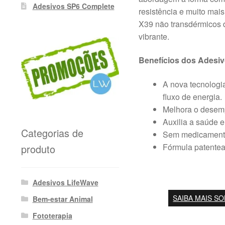
Adesivos SP6 Complete
resistência e muito mai
X39 não transdérmicos 
vibrante.
Benefícios dos Adesi
A nova tecnologia
fluxo de energia.
Melhora o desempe
Auxilia a saúde e
Categorias de
Sem medicamento
Fórmula patentea
produto
Adesivos LifeWave
SAIBA MAIS S
Bem-estar Animal
Fototerapia