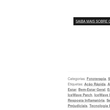
SAIBA MAIS SOBRE 
Categorias:
Fototerapia
,
S
Etiquetas:
Ação Rápida
,
A
Estar
,
Bem-Estar Geral
,
E
IceWave Patch
,
IceWave 
Resposta Inflamatória
,
S
Prejudiciais
,
Tecnologia 