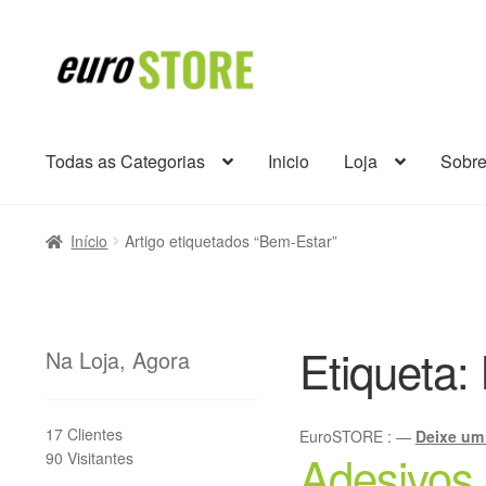
Ir
Saltar
para
para
a
o
navegação
conteúdo
Todas as Categorias
Inicio
Loja
Sobr
Início
Artigo etiquetados “Bem-Estar”
Etiqueta:
Na Loja, Agora
17 Clientes
EuroSTORE
:
—
Deixe um
Adesivos
90 Visitantes