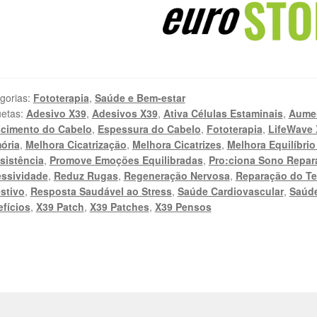
gorias:
Fototerapia
,
Saúde e Bem-estar
uetas:
Adesivo X39
,
Adesivos X39
,
Ativa Células Estaminais
,
Aumen
scimento do Cabelo
,
Espessura do Cabelo
,
Fototerapia
,
LifeWave 
ória
,
Melhora Cicatrização
,
Melhora Cicatrizes
,
Melhora Equilíbri
sistência
,
Promove Emoções Equilibradas
,
Pro:ciona Sono Repar
ssividade
,
Reduz Rugas
,
Regeneração Nervosa
,
Reparação do Te
stivo
,
Resposta Saudável ao Stress
,
Saúde Cardiovascular
,
Saúde
fícios
,
X39 Patch
,
X39 Patches
,
X39 Pensos