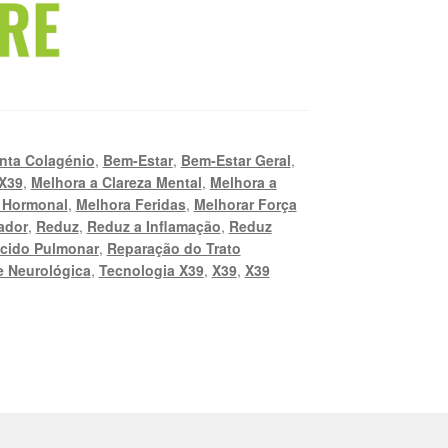
ta Colagénio
,
Bem-Estar
,
Bem-Estar Geral
,
X39
,
Melhora a Clareza Mental
,
Melhora a
o Hormonal
,
Melhora Feridas
,
Melhorar Força
ador
,
Reduz
,
Reduz a Inflamação
,
Reduz
cido Pulmonar
,
Reparação do Trato
 Neurológica
,
Tecnologia X39
,
X39
,
X39