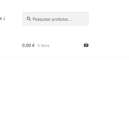
Pesquisar
Pesquisa
e ￬
::
0,00
€
0 itens