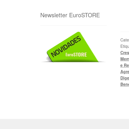
Newsletter EuroSTORE
Cate
Etiq
Cre
Mem
e Re
Agre
Dige
Bene