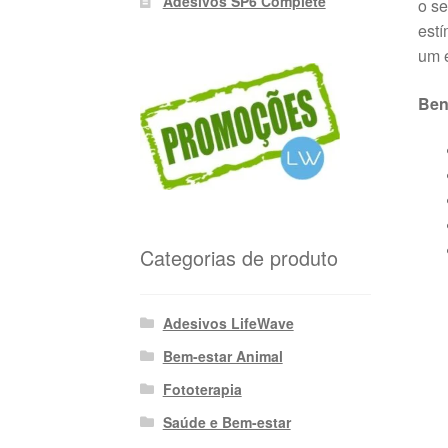
Adesivos SP6 Complete
o se
estí
um e
Ben
Categorias de produto
Adesivos LifeWave
Bem-estar Animal
Fototerapia
Saúde e Bem-estar