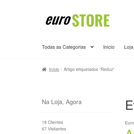
Ir
Saltar
para
para
a
o
navegação
conteúdo
Todas as Categorias
Inicio
Loja
Início
Artigo etiquetados “Reduz”
E
Na Loja, Agora
18 Clientes
Eur
A
67 Visitantes