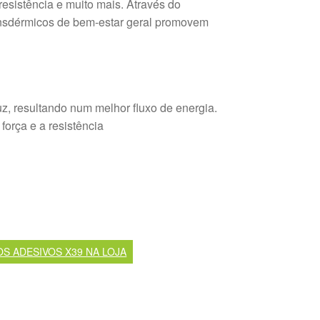
resistência e muito mais. Através do
ansdérmicos de bem-estar geral promovem
uz, resultando num melhor fluxo de energia.
orça e a resistência
OS ADESIVOS X39 NA LOJA