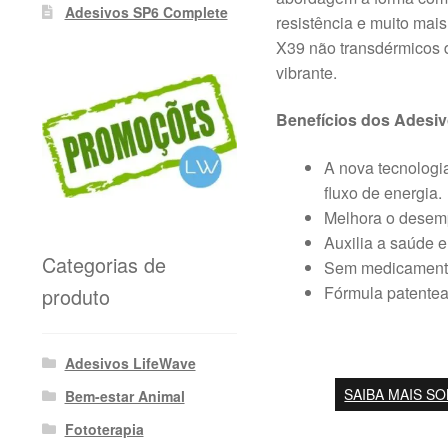
Adesivos SP6 Complete
resistência e muito mai
X39 não transdérmicos 
vibrante.
Benefícios dos Adesi
A nova tecnologia
fluxo de energia.
Melhora o desempe
Auxilia a saúde e
Categorias de
Sem medicamento
Fórmula patentea
produto
Adesivos LifeWave
SAIBA MAIS S
Bem-estar Animal
Fototerapia