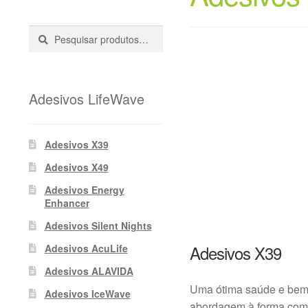
Pesquisar
Pesquisa
::
Adesivos LifeWave
Adesivos X39
Adesivos X49
Adesivos Energy
Enhancer
Adesivos Silent Nights
Adesivos X39
Adesivos AcuLife
Adesivos ALAVIDA
Uma ótima saúde e bem-
Adesivos IceWave
abordagem à forma como 