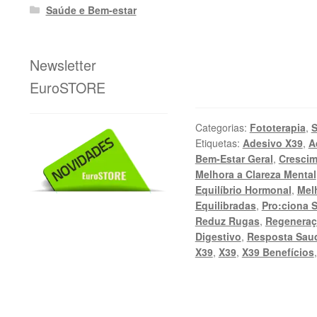
Saúde e Bem-estar
Newsletter
EuroSTORE
Categorias:
Fototerapia
,
S
Etiquetas:
Adesivo X39
,
A
Bem-Estar Geral
,
Crescim
Melhora a Clareza Mental
Equilíbrio Hormonal
,
Mel
Equilibradas
,
Pro:ciona 
Reduz Rugas
,
Regeneraç
Digestivo
,
Resposta Saud
X39
,
X39
,
X39 Benefícios