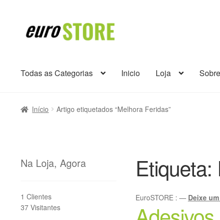
Ir
Saltar
para
para
a
o
navegação
conteúdo
Todas as Categorias
Inicio
Loja
Sobr
Início
Artigo etiquetados “Melhora Feridas”
Etiqueta:
Na Loja, Agora
1 Clientes
EuroSTORE
:
—
Deixe um
Adesivos
37 Visitantes