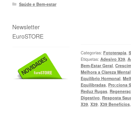
Saúde e Bem-estar
Newsletter
EuroSTORE
Categorias:
Fototerapia
,
S
Etiquetas:
Adesivo X39
,
A
Bem-Estar Geral
,
Crescim
Melhora a Clareza Mental
Equilíbrio Hormonal
,
Mel
Equilibradas
,
Pro:ciona 
Reduz Rugas
,
Regeneraç
Digestivo
,
Resposta Saud
X39
,
X39
,
X39 Benefícios