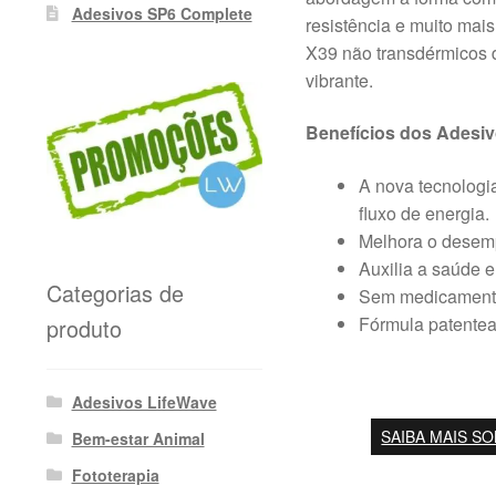
Adesivos SP6 Complete
resistência e muito mai
X39 não transdérmicos 
vibrante.
Benefícios dos Adesi
A nova tecnologia
fluxo de energia.
Melhora o desempe
Auxilia a saúde e
Categorias de
Sem medicamento
Fórmula patentea
produto
Adesivos LifeWave
SAIBA MAIS S
Bem-estar Animal
Fototerapia