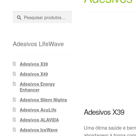
Pesquisar
Pesquisa
::
Adesivos LifeWave
Adesivos X39
Adesivos X49
Adesivos Energy
Enhancer
Adesivos Silent Nights
Adesivos X39
Adesivos AcuLife
Adesivos ALAVIDA
Uma ótima saúde e bem-
Adesivos IceWave
abordagem à forma como 