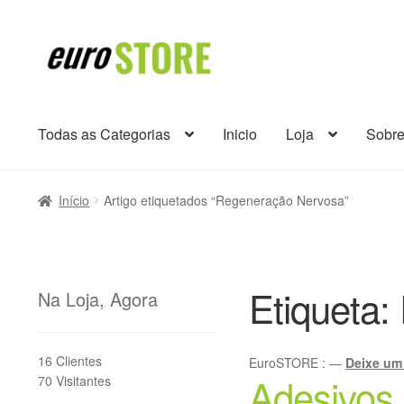
Ir
Saltar
para
para
a
o
navegação
conteúdo
Todas as Categorias
Inicio
Loja
Sobr
Início
Artigo etiquetados “Regeneração Nervosa”
Etiqueta:
Na Loja, Agora
16 Clientes
EuroSTORE
:
—
Deixe um
Adesivos
70 Visitantes