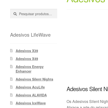
Pesquisar
Pesquisa
::
Adesivos LifeWave
Adesivos X39
Adesivos X49
Adesivos Energy
Enhancer
Adesivos Silent Nights
Adesivos Silent N
Adesivos AcuLife
Adesivos ALAVIDA
Os Adesivos Silent Nigh
Adesivos IceWave
Abrace a arte do relaxa