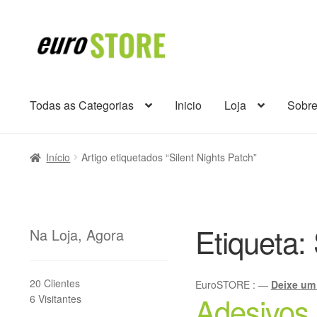
Ir
Saltar
para
para
a
o
navegação
conteúdo
Todas as Categorias
Inicio
Loja
Sobr
Início
Artigo etiquetados “Silent Nights Patch”
Etiqueta:
Na Loja, Agora
20 Clientes
EuroSTORE
:
—
Deixe um
Adesivos 
6 Visitantes