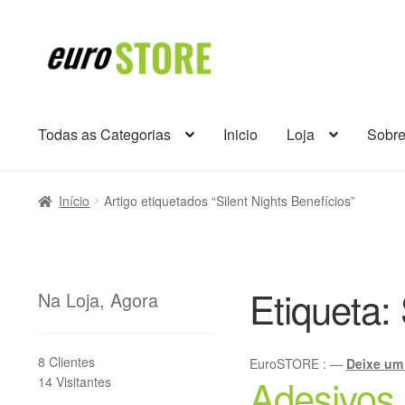
Ir
Saltar
para
para
a
o
navegação
conteúdo
Todas as Categorias
Inicio
Loja
Sobr
Início
Artigo etiquetados “Silent Nights Benefícios”
Etiqueta:
Na Loja, Agora
8 Clientes
EuroSTORE
:
—
Deixe um
Adesivos 
14 Visitantes