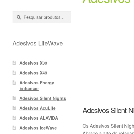
Pesquisar
Pesquisa
::
Adesivos LifeWave
Adesivos X39
Adesivos X49
Adesivos Energy
Enhancer
Adesivos Silent Nights
Adesivos Silent N
Adesivos AcuLife
Adesivos ALAVIDA
Os Adesivos Silent Nigh
Adesivos IceWave
Abrace a arte do relaxa