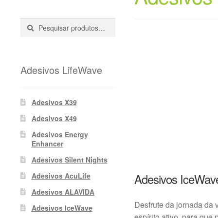
Pesquisar
Pesquisa
::
Adesivos LifeWave
Adesivos X39
Adesivos X49
Adesivos Energy
Enhancer
Adesivos Silent Nights
Adesivos IceWav
Adesivos AcuLife
Adesivos ALAVIDA
Desfrute da jornada da 
Adesivos IceWave
espírito ativo, para que