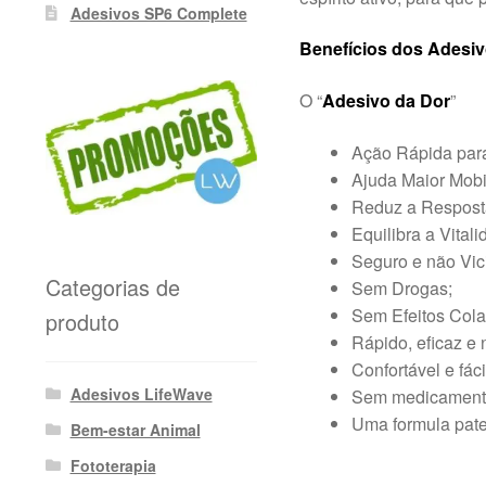
Adesivos SP6 Complete
Benefícios dos Adesi
O “
Adesivo da Dor
”
Ação Rápida para
Ajuda Maior Mobi
Reduz a Resposta
Equilibra a Vital
Seguro e não Vic
Categorias de
Sem Drogas;
Sem Efeitos Colat
produto
Rápido, eficaz e 
Confortável e fácil
Adesivos LifeWave
Sem medicamento
Uma formula pate
Bem-estar Animal
Fototerapia