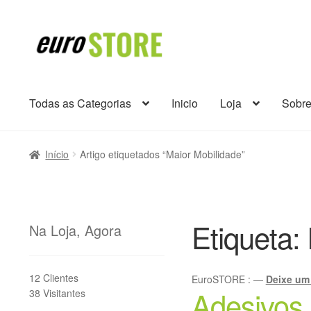
Ir
Saltar
para
para
a
o
navegação
conteúdo
Todas as Categorias
Inicio
Loja
Sobr
Início
Artigo etiquetados “Maior Mobilidade”
Etiqueta:
Na Loja, Agora
12 Clientes
EuroSTORE
:
—
Deixe um
Adesivos
38 Visitantes