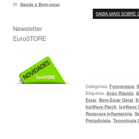
Saúde e Bem-estar
SAIBA MAIS SOBRE 
Newsletter
EuroSTORE
Categorias:
Fototerapia
,
S
Etiquetas:
Ação Rápida
,
A
Estar
,
Bem-Estar Geral
,
E
IceWave Patch
,
IceWave 
Resposta Inflamatória
,
S
Prejudiciais
,
Tecnologia 