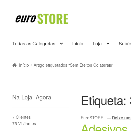
Ir
Saltar
para
para
a
o
navegação
conteúdo
Todas as Categorias
Inicio
Loja
Sobr
Início
Artigo etiquetados “Sem Efeitos Colaterais”
Etiqueta:
Na Loja, Agora
7 Clientes
EuroSTORE
:
—
Deixe um
Adesivos
75 Visitantes