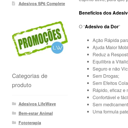
Adesivos SP6 Complete
Benefícios dos Adesi
O “
Adesivo da Dor
”
Ação Rápida para
Ajuda Maior Mobi
Reduz a Resposta
Equilibra a Vital
Seguro e não Vic
Categorias de
Sem Drogas;
Sem Efeitos Colat
produto
Rápido, eficaz e 
Confortável e fácil
Adesivos LifeWave
Sem medicamento
Uma formula pate
Bem-estar Animal
Fototerapia