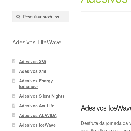
Pesquisar
Pesquisa
::
Adesivos LifeWave
Adesivos X39
Adesivos X49
Adesivos Energy
Enhancer
Adesivos Silent Nights
Adesivos IceWav
Adesivos AcuLife
Adesivos ALAVIDA
Desfrute da jornada da 
Adesivos IceWave
espírito ativo, para que