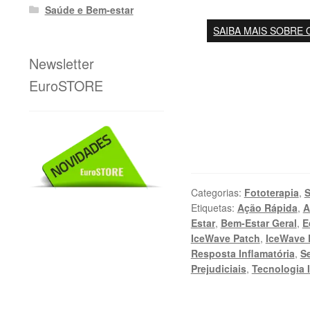
Saúde e Bem-estar
SAIBA MAIS SOBRE 
Newsletter
EuroSTORE
Categorias:
Fototerapia
,
S
Etiquetas:
Ação Rápida
,
A
Estar
,
Bem-Estar Geral
,
E
IceWave Patch
,
IceWave 
Resposta Inflamatória
,
S
Prejudiciais
,
Tecnologia 