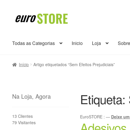
Ir
Saltar
para
para
a
o
navegação
conteúdo
Todas as Categorias
Inicio
Loja
Sobr
Início
Artigo etiquetados “Sem Efeitos Prejudiciais”
Etiqueta:
Na Loja, Agora
13 Clientes
EuroSTORE
:
—
Deixe um
Adesivos
79 Visitantes