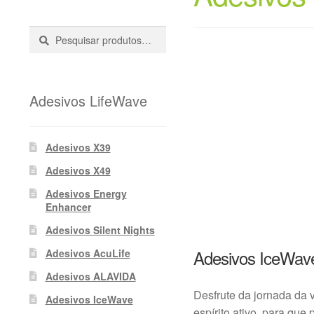
Pesquisar
Pesquisa
::
Adesivos LifeWave
Adesivos X39
Adesivos X49
Adesivos Energy
Enhancer
Adesivos Silent Nights
Adesivos IceWav
Adesivos AcuLife
Adesivos ALAVIDA
Desfrute da jornada da 
Adesivos IceWave
espírito ativo, para que