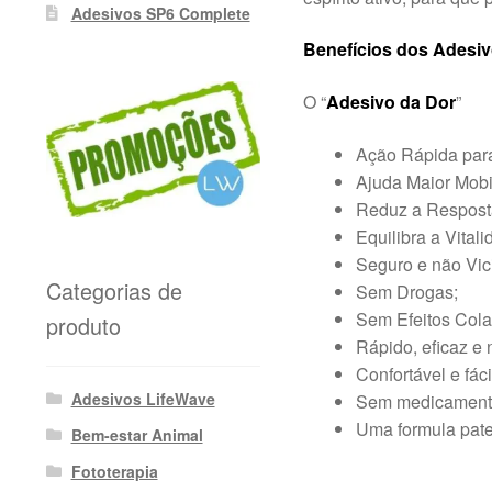
Adesivos SP6 Complete
Benefícios dos Adesi
O “
Adesivo da Dor
”
Ação Rápida para
Ajuda Maior Mobi
Reduz a Resposta
Equilibra a Vital
Seguro e não Vic
Categorias de
Sem Drogas;
Sem Efeitos Colat
produto
Rápido, eficaz e 
Confortável e fácil
Adesivos LifeWave
Sem medicamento
Uma formula pate
Bem-estar Animal
Fototerapia