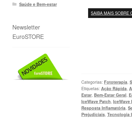
Saúde e Bem-estar
SAIBA MAIS SOBRE 
Newsletter
EuroSTORE
Categorias:
Fototerapia
,
S
Etiquetas:
Ação Rápida
,
A
Estar
,
Bem-Estar Geral
,
E
IceWave Patch
,
IceWave 
Resposta Inflamatória
,
S
Prejudiciais
,
Tecnologia 