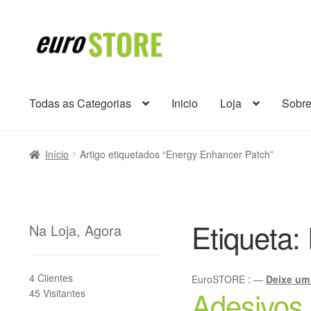
Ir
Saltar
para
para
a
o
navegação
conteúdo
Todas as Categorias
Inicio
Loja
Sobr
Início
Artigo etiquetados “Energy Enhancer Patch”
Etiqueta:
Na Loja, Agora
4 Clientes
EuroSTORE
:
—
Deixe um
Adesivos
45 Visitantes