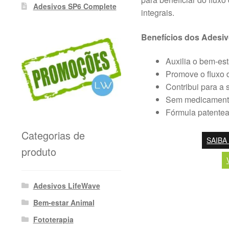
Adesivos SP6 Complete
integrais.
Benefícios dos Adesi
Auxilia o bem-es
Promove o fluxo 
Contribui para a s
Sem medicamento
Fórmula patentead
Categorias de
SAIBA
produto
Adesivos LifeWave
Bem-estar Animal
Fototerapia