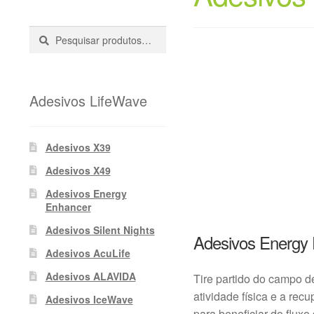
Pesquisar
Pesquisa
::
Adesivos LifeWave
Adesivos X39
Adesivos X49
Adesivos Energy
Enhancer
Adesivos Silent Nights
Adesivos Energy
Adesivos AcuLife
Adesivos ALAVIDA
Tire partido do campo de
atividade física e a r
Adesivos IceWave
para beneficiar do flux