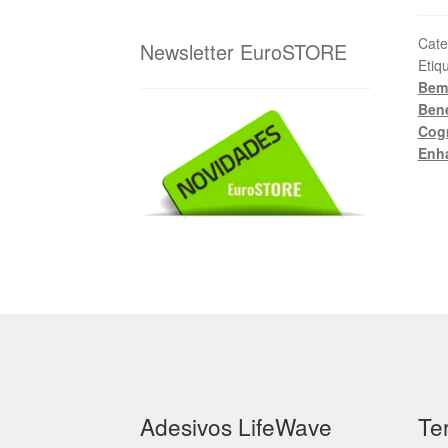
Cate
Newsletter EuroSTORE
Etiq
Bem
Bene
Cogn
Enh
Adesivos LifeWave
Te