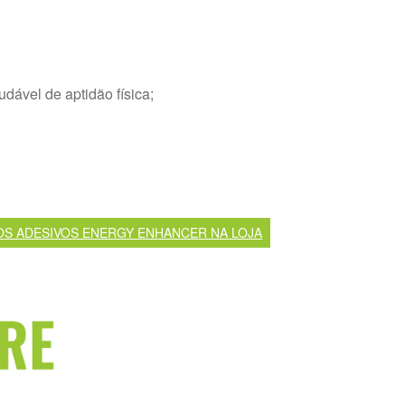
dável de aptidão física;
OS ADESIVOS ENERGY ENHANCER NA LOJA