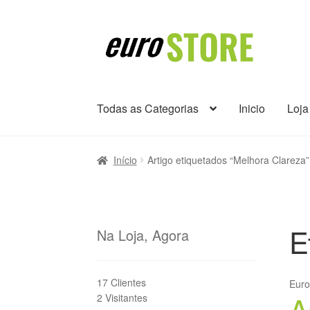
Ir
Saltar
para
para
a
o
navegação
conteúdo
Todas as Categorias
Inicio
Loja
Início
Artigo etiquetados “Melhora Clareza”
E
Na Loja, Agora
17 Clientes
Eur
A
2 Visitantes