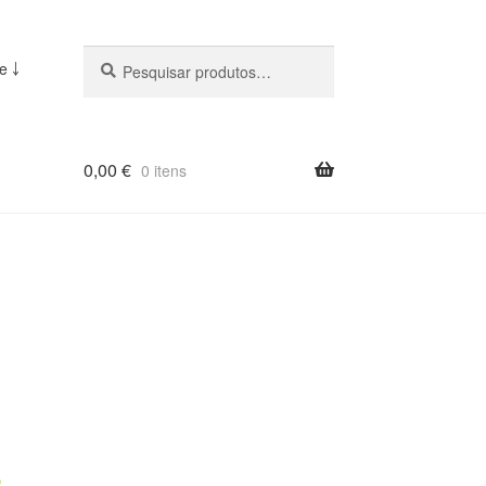
Pesquisar
Pesquisa
e ￬
::
0,00
€
0 itens