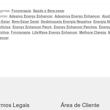
gorias:
Fototerapia
,
Saúde e Bem-estar
uetas:
Adesivo Energy Enhancer
,
Adesivos Energy Enhancer
,
Ajud
-Estar
,
Bem-Estar Geral
,
Desbloqueia Energia Negativa
,
Energia N
fícios
,
Energy Enhancer Patch
,
Energy Enhancer Patches
,
Energ
itiva
,
Fototerapia
,
LifeWave Energy Enhancer
,
Melhora Clareza
,
M
ancer
rmos Legais
Área de Cliente