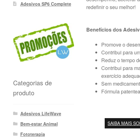
Adesivos SP6 Complete
redefinir o seu melhor!
Benefícios dos Adesi
Promove o desemp
Contribui para um
Reduz o tempo de
Contribui para m
exercício adequa
Categorias de
Sem medicamento
Fórmula patentead
produto
Adesivos LifeWave
SAIBA MAIS S
Bem-estar Animal
Fototerapia