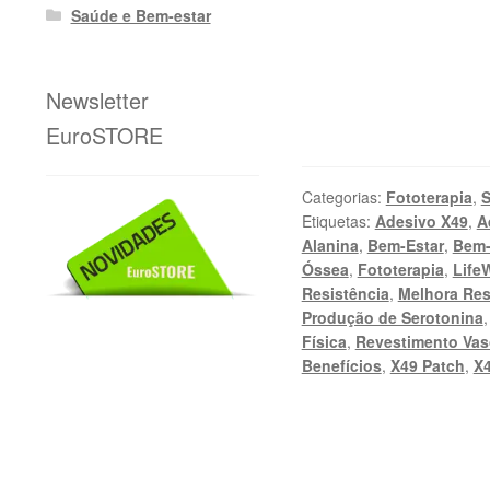
Saúde e Bem-estar
Newsletter
EuroSTORE
Categorias:
Fototerapia
,
S
Etiquetas:
Adesivo X49
,
A
Alanina
,
Bem-Estar
,
Bem-
Óssea
,
Fototerapia
,
Life
Resistência
,
Melhora Res
Produção de Serotonina
Física
,
Revestimento Va
Benefícios
,
X49 Patch
,
X4