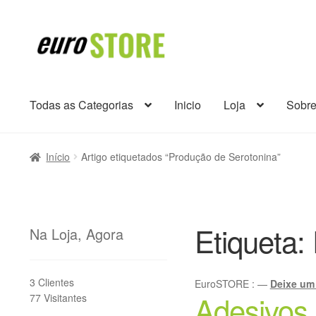
Ir
Saltar
para
para
a
o
navegação
conteúdo
Todas as Categorias
Inicio
Loja
Sobr
Início
Artigo etiquetados “Produção de Serotonina”
Etiqueta:
Na Loja, Agora
3 Clientes
EuroSTORE
:
—
Deixe um
Adesivos
77 Visitantes