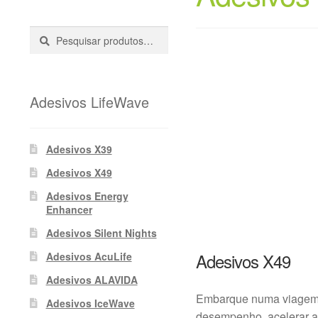
Pesquisar
Pesquisa
::
Adesivos LifeWave
Adesivos X39
Adesivos X49
Adesivos Energy
Enhancer
Adesivos Silent Nights
Adesivos X49
Adesivos AcuLife
Adesivos ALAVIDA
Embarque numa viagem t
Adesivos IceWave
desempenho, acelerar a