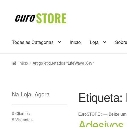
Ir
Saltar
para
para
a
o
navegação
conteúdo
Todas as Categorias
Inicio
Loja
Sobr
Início
Artigo etiquetados “LifeWave X49”
Etiqueta:
Na Loja, Agora
0 Clientes
EuroSTORE
:
—
Deixe um
Adesivos
5 Visitantes