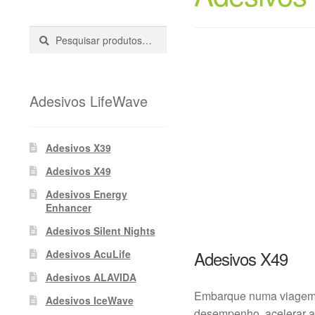
Pesquisar
Pesquisa
::
Adesivos LifeWave
Adesivos X39
Adesivos X49
Adesivos Energy
Enhancer
Adesivos Silent Nights
Adesivos X49
Adesivos AcuLife
Adesivos ALAVIDA
Embarque numa viagem t
Adesivos IceWave
desempenho, acelerar a