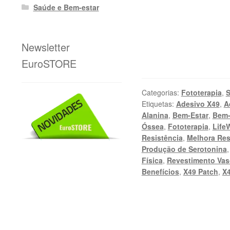
Saúde e Bem-estar
Newsletter
EuroSTORE
Categorias:
Fototerapia
,
S
Etiquetas:
Adesivo X49
,
A
Alanina
,
Bem-Estar
,
Bem-
Óssea
,
Fototerapia
,
Life
Resistência
,
Melhora Res
Produção de Serotonina
Física
,
Revestimento Va
Benefícios
,
X49 Patch
,
X4