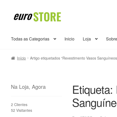
Ir
Saltar
para
para
a
o
navegação
conteúdo
Todas as Categorias
Inicio
Loja
Sobr
Início
Artigo etiquetados “Revestimento Vasos Sanguíneos
Etiqueta:
Na Loja, Agora
Sanguíne
2 Clientes
52 Visitantes