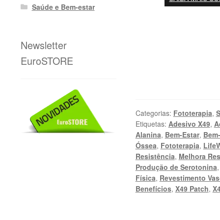
Saúde e Bem-estar
Newsletter
EuroSTORE
Categorias:
Fototerapia
,
S
Etiquetas:
Adesivo X49
,
A
Alanina
,
Bem-Estar
,
Bem-
Óssea
,
Fototerapia
,
Life
Resistência
,
Melhora Res
Produção de Serotonina
Física
,
Revestimento Va
Benefícios
,
X49 Patch
,
X4