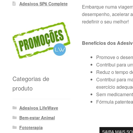
Adesivos SP6 Complete
Embarque numa viagem t
desempenho, acelerar a
redefinir o seu melhor!
Benefícios dos Adesi
Promove o desemp
Contribui para um
Reduz o tempo de
Categorias de
Contribui para m
exercício adequa
produto
Sem medicamento
Fórmula patentead
Adesivos LifeWave
Bem-estar Animal
Fototerapia
SAIBA MAIS S