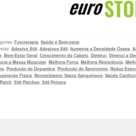
gorias:
Fototerapia
,
Saúde e Bem-estar
uetas:
Adesivo X49
,
Adesivos X49
,
Aumenta a Densidade Óssea
,
A
r
,
Bem-Estar Geral
,
Crescimento do Cabelo
,
Diminui
,
Diminui a D
ora a Massa Muscular
,
Melhora Força
,
Melhora Resistência
,
Melh
ea
,
Produção de Dopamina
,
Produção de Serotonina
,
Reduz Expo
peração Física
,
Revestimento Vasos Sanguíneos
,
Saúde Cardiov
Patch
,
X49 Patches
,
X49 Pensos