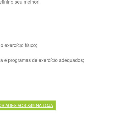
inir o seu melhor!
 exercício físico;
ta e programas de exercício adequados;
OS ADESIVOS X49 NA LOJA