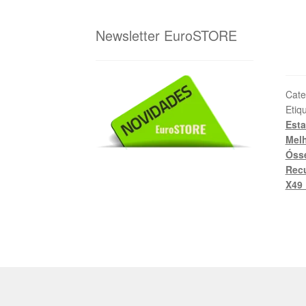
Newsletter EuroSTORE
Cate
Etiq
Esta
Melh
Óss
Recu
X49 