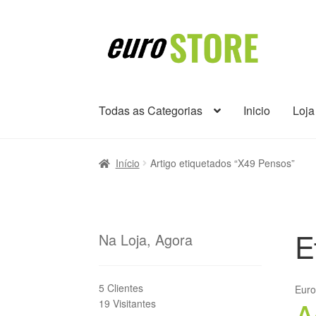
Ir
Saltar
para
para
a
o
navegação
conteúdo
Todas as Categorias
Inicio
Loja
Início
Artigo etiquetados “X49 Pensos”
E
Na Loja, Agora
5 Clientes
Eur
A
19 Visitantes