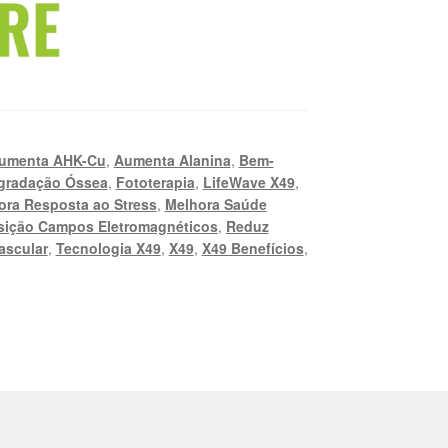
umenta AHK-Cu
,
Aumenta Alanina
,
Bem-
egradação Óssea
,
Fototerapia
,
LifeWave X49
,
ora Resposta ao Stress
,
Melhora Saúde
sição Campos Eletromagnéticos
,
Reduz
ascular
,
Tecnologia X49
,
X49
,
X49 Benefícios
,