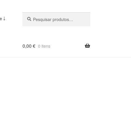
Pesquisar
Pesquisa
e ￬
::
0,00
€
0 itens