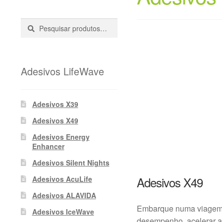
Pesquisar
Pesquisa
::
Adesivos LifeWave
Adesivos X39
Adesivos X49
Adesivos Energy
Enhancer
Adesivos Silent Nights
Adesivos X49
Adesivos AcuLife
Adesivos ALAVIDA
Embarque numa viagem t
Adesivos IceWave
desempenho, acelerar a