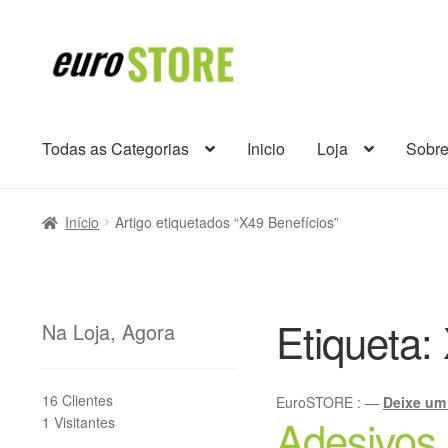
Ir
Saltar
para
para
a
o
navegação
conteúdo
Todas as Categorias
Inicio
Loja
Sobr
Início
Artigo etiquetados “X49 Benefícios”
Etiqueta:
Na Loja, Agora
16 Clientes
EuroSTORE
:
—
Deixe um
Adesivos
1 Visitantes