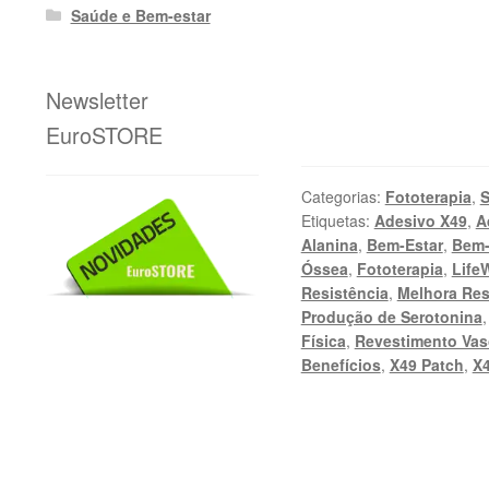
Saúde e Bem-estar
Newsletter
EuroSTORE
Categorias:
Fototerapia
,
S
Etiquetas:
Adesivo X49
,
A
Alanina
,
Bem-Estar
,
Bem-
Óssea
,
Fototerapia
,
Life
Resistência
,
Melhora Res
Produção de Serotonina
Física
,
Revestimento Va
Benefícios
,
X49 Patch
,
X4