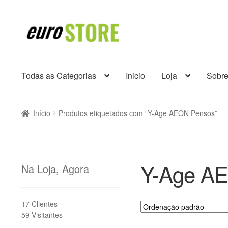
Ir
Saltar
para
para
a
o
navegação
conteúdo
Todas as Categorias
Inicio
Loja
Sobr
Início
Produtos etiquetados com “Y-Age AEON Pensos”
Y-Age A
Na Loja, Agora
17 Clientes
59 Visitantes