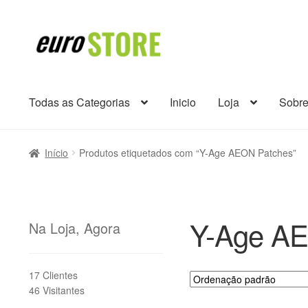
Ir
Saltar
para
para
a
o
navegação
conteúdo
Todas as Categorias
Inicio
Loja
Sobr
Início
Produtos etiquetados com “Y-Age AEON Patches”
Y-Age AE
Na Loja, Agora
17 Clientes
46 Visitantes