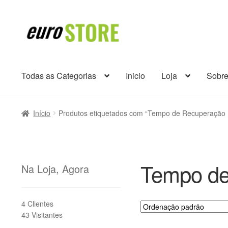
Ir
Saltar
para
para
a
o
navegação
conteúdo
Todas as Categorias
Inicio
Loja
Sobr
Início
Produtos etiquetados com “Tempo de Recuperação 
Tempo de
Na Loja, Agora
4 Clientes
43 Visitantes