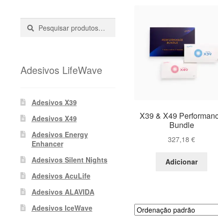
Pesquisar
Pesquisa
::
Adesivos LifeWave
Adesivos X39
X39 & X49 Performan
Adesivos X49
Bundle
Adesivos Energy
327,18
€
Enhancer
Adesivos Silent Nights
Adicionar
Adesivos AcuLife
Adesivos ALAVIDA
Adesivos IceWave