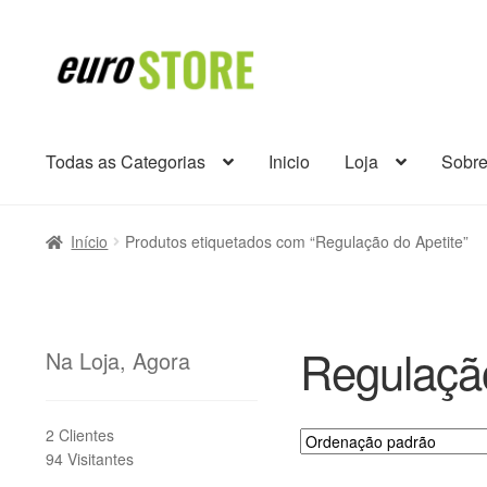
Ir
Saltar
para
para
a
o
navegação
conteúdo
Todas as Categorias
Inicio
Loja
Sobr
Início
Produtos etiquetados com “Regulação do Apetite”
Regulação
Na Loja, Agora
2 Clientes
94 Visitantes