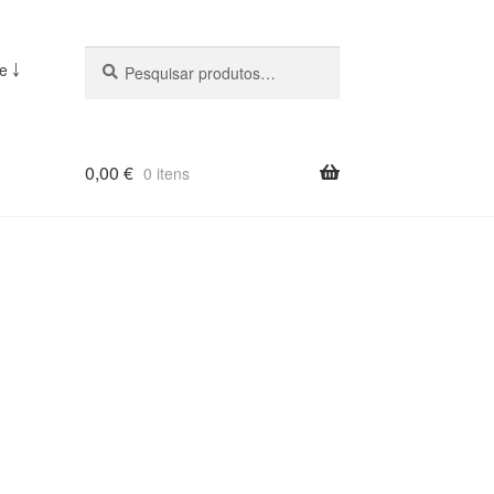
Pesquisar
Pesquisa
e ￬
::
0,00
€
0 itens