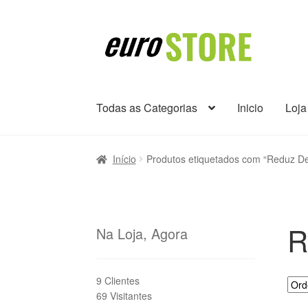
Ir
Saltar
para
para
a
o
navegação
conteúdo
Todas as Categorias
Inicio
Loja
Início
Produtos etiquetados com “Reduz De
R
Na Loja, Agora
9 Clientes
69 Visitantes