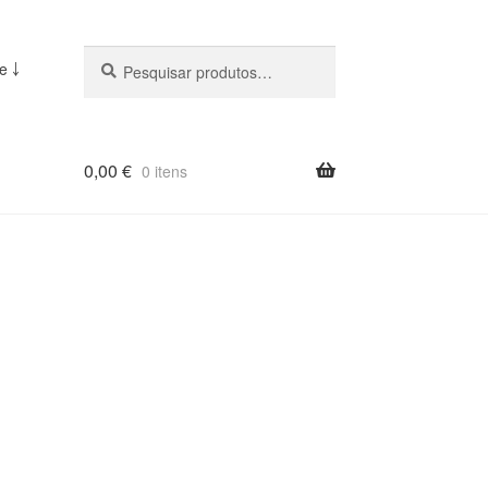
Pesquisar
Pesquisa
e ￬
::
0,00
€
0 itens