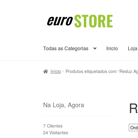
Ir
Saltar
para
para
a
o
navegação
conteúdo
Todas as Categorias
Inicio
Loja
Início
Produtos etiquetados com “Reduz Ag
R
Na Loja, Agora
7 Clientes
24 Visitantes