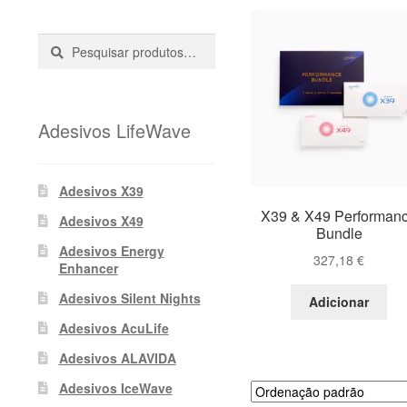
Pesquisar
Pesquisa
::
Adesivos LifeWave
Adesivos X39
X39 & X49 Performan
Adesivos X49
Bundle
Adesivos Energy
327,18
€
Enhancer
Adesivos Silent Nights
Adicionar
Adesivos AcuLife
Adesivos ALAVIDA
Adesivos IceWave