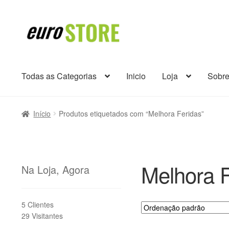
Ir
Saltar
para
para
a
o
navegação
conteúdo
Todas as Categorias
Inicio
Loja
Sobr
Início
Produtos etiquetados com “Melhora Feridas”
Melhora F
Na Loja, Agora
5 Clientes
29 Visitantes