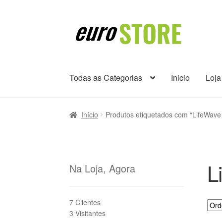
Ir
Saltar
para
para
a
o
navegação
conteúdo
Todas as Categorias
Inicio
Loja
Início
Produtos etiquetados com “LifeWave 
L
Na Loja, Agora
7 Clientes
3 Visitantes