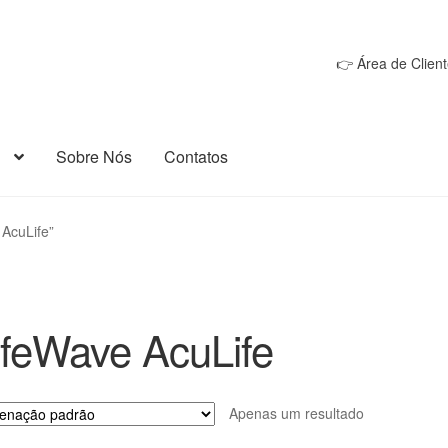
👉 Área de Client
Sobre Nós
Contatos
AcuLife”
ifeWave AcuLife
Apenas um resultado