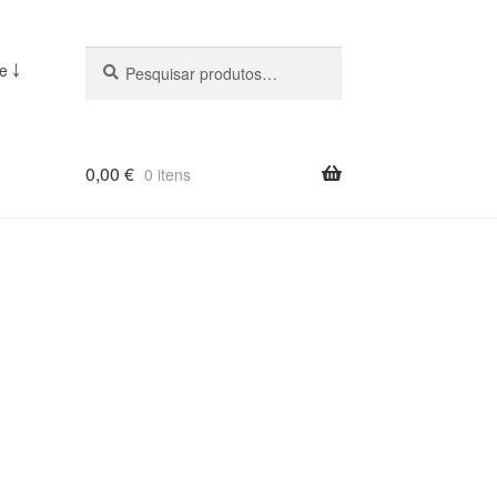
Pesquisar
Pesquisa
e ￬
::
0,00
€
0 itens