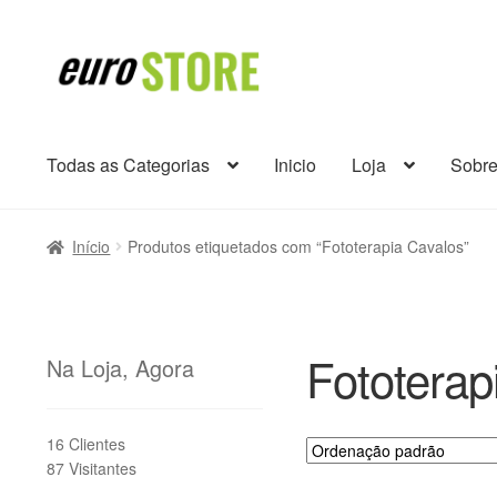
Ir
Saltar
para
para
a
o
navegação
conteúdo
Todas as Categorias
Inicio
Loja
Sobr
Início
Produtos etiquetados com “Fototerapia Cavalos”
Fototerap
Na Loja, Agora
16 Clientes
87 Visitantes