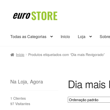
Ir
Saltar
para
para
a
o
navegação
conteúdo
Todas as Categorias
Inicio
Loja
Sobr
Início
Produtos etiquetados com “Dia mais Revigorado”
Dia mais
Na Loja, Agora
1 Clientes
97 Visitantes