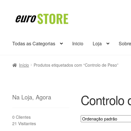
Ir
Saltar
para
para
a
o
navegação
conteúdo
Todas as Categorias
Inicio
Loja
Sobr
Início
Produtos etiquetados com “Controlo de Peso”
Controlo 
Na Loja, Agora
0 Clientes
21 Visitantes