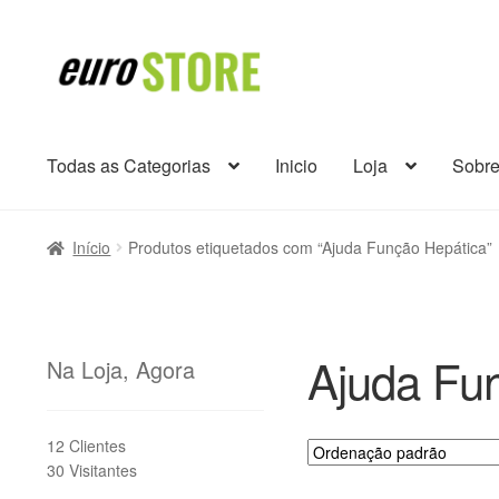
Ir
Saltar
para
para
a
o
navegação
conteúdo
Todas as Categorias
Inicio
Loja
Sobr
Início
Produtos etiquetados com “Ajuda Função Hepática”
Ajuda Fu
Na Loja, Agora
12 Clientes
30 Visitantes