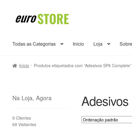
Ir
Saltar
para
para
a
o
navegação
conteúdo
Todas as Categorias
Inicio
Loja
Sobr
Início
Produtos etiquetados com “Adesivos SP6 Complete”
Adesivos
Na Loja, Agora
9 Clientes
69 Visitantes