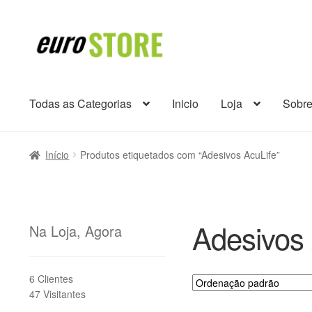
Ir
Saltar
para
para
a
o
navegação
conteúdo
Todas as Categorias
Inicio
Loja
Sobr
Início
Produtos etiquetados com “Adesivos AcuLife”
Adesivos 
Na Loja, Agora
6 Clientes
47 Visitantes